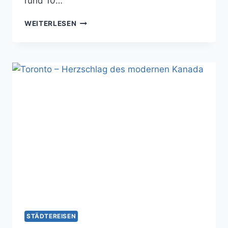
rund 10…
KAIRO
WEITERLESEN
–
ZWISCHEN
NIL
UND
PYRAMIDEN
STÄDTEREISEN