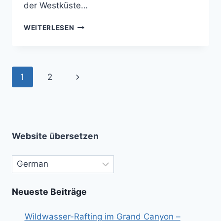
der Westküste…
SAN
WEITERLESEN
FRANCISCO
–
KALIFORNIENS
HERZ
Seitennavigation
Nächste
1
2
MIT
WELTOFFENHEIT
Seite
Website übersetzen
Neueste Beiträge
Wildwasser-Rafting im Grand Canyon –