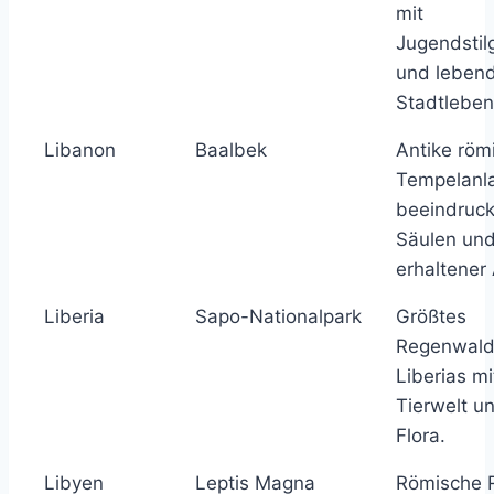
mit
Jugendsti
und leben
Stadtleben
Libanon
Baalbek
Antike röm
Tempelanl
beeindruc
Säulen und
erhaltener 
Liberia
Sapo-Nationalpark
Größtes
Regenwald
Liberias mit
Tierwelt u
Flora.
Libyen
Leptis Magna
Römische 