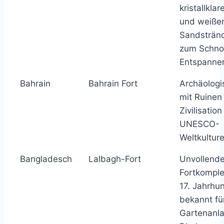
kristallkl
und weiße
Sandstränd
zum Schno
Entspanne
Bahrain
Bahrain Fort
Archäologi
mit Ruinen
Zivilisatio
UNESCO-
Weltkultur
Bangladesch
Lalbagh-Fort
Unvollende
Fortkompl
17. Jahrhu
bekannt fü
Gartenanla