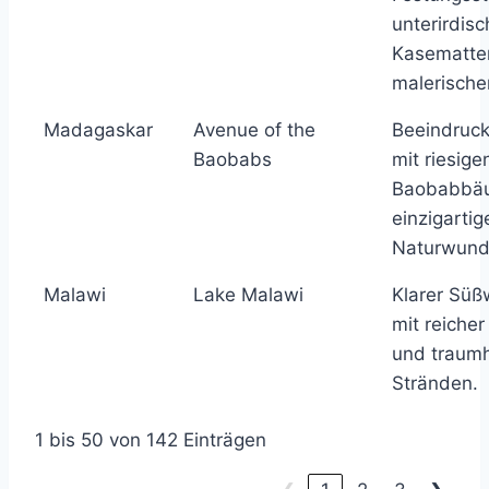
unterirdis
Kasematte
malerische
Madagaskar
Avenue of the
Beeindruck
Baobabs
mit riesige
Baobabbäu
einzigartig
Naturwund
Malawi
Lake Malawi
Klarer Sü
mit reicher
und traum
Stränden.
1 bis 50 von 142 Einträgen