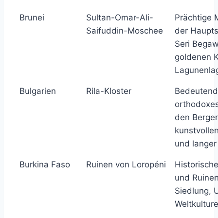
Brunei
Sultan-Omar-Ali-
Prächtige 
Saifuddin-Moschee
der Haupts
Seri Begaw
goldenen 
Lagunenla
Bulgarien
Rila-Kloster
Bedeutend
orthodoxes
den Bergen
kunstvolle
und langer
Burkina Faso
Ruinen von Loropéni
Historisch
und Ruinen
Siedlung,
Weltkultur