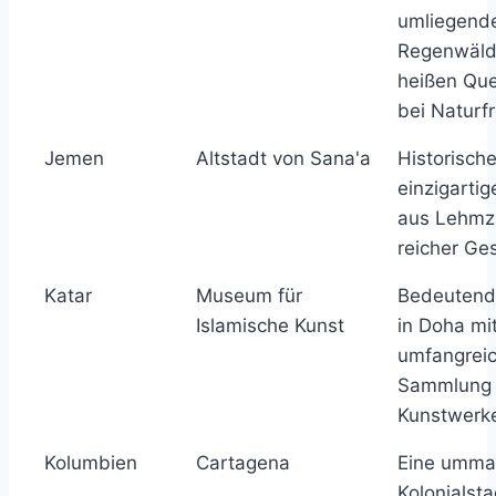
umliegend
Regenwäld
heißen Quel
bei Naturf
Jemen
Altstadt von Sana'a
Historische
einzigartig
aus Lehmz
reicher Ge
Katar
Museum für
Bedeuten
Islamische Kunst
in Doha mi
umfangrei
Sammlung 
Kunstwerk
Kolumbien
Cartagena
Eine umma
Kolonialsta