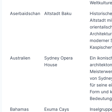
Weltkultur
Aserbaidschan
Altstadt Baku
Historisc
Altstadt mi
orientalisc
Architektu
moderner 
Kaspischen
Australien
Sydney Opera
Ein ikonisc
House
architekto
Meisterwe
von Sydney
für seine e
Form und k
Bedeutung
Bahamas
Exuma Cays
Inselgrupp