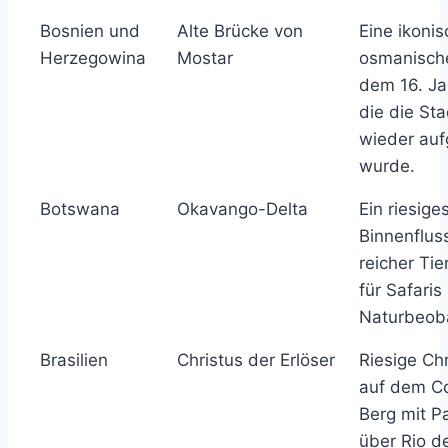
Bosnien und
Alte Brücke von
Eine ikoni
Herzegowina
Mostar
osmanisch
dem 16. Ja
die die Sta
wieder au
wurde.
Botswana
Okavango-Delta
Ein riesige
Binnenflus
reicher Tie
für Safaris
Naturbeob
Brasilien
Christus der Erlöser
Riesige Ch
auf dem C
Berg mit P
über Rio d