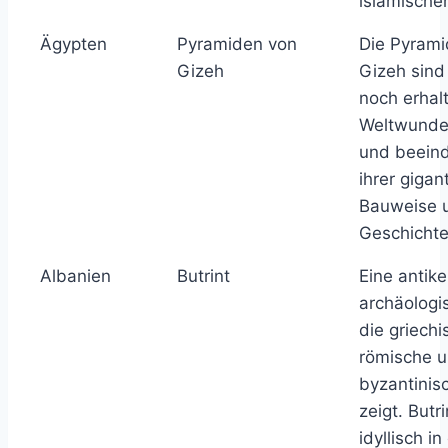
islamischer
Ägypten
Pyramiden von
Die Pyrami
Gizeh
Gizeh sind
noch erhal
Weltwunder
und beeind
ihrer gigan
Bauweise 
Geschichte
Albanien
Butrint
Eine antik
archäologi
die griechi
römische 
byzantinis
zeigt. Butri
idyllisch i