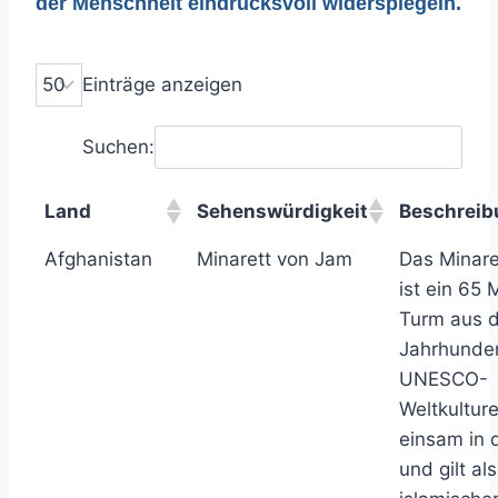
der Menschheit eindrucksvoll widerspiegeln.
Einträge anzeigen
Suchen:
Land
Sehenswürdigkeit
Beschreib
Afghanistan
Minarett von Jam
Das Minare
ist ein 65 
Turm aus 
Jahrhunde
UNESCO-
Weltkulture
einsam in 
und gilt al