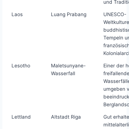
und Traditi
Laos
Luang Prabang
UNESCO-
Weltkultur
buddhistis
Tempeln u
französisc
Kolonialarc
Lesotho
Maletsunyane-
Einer der 
Wasserfall
freifallend
Wasserfälle
umgeben 
beeindruc
Berglandsc
Lettland
Altstadt Riga
Gut erhalt
mittelalter