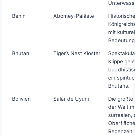
Unterwasse
Benin
Abomey-Paläste
Historisch
Königreic
mit kulturel
Bedeutung
Bhutan
Tiger’s Nest Kloster
Spektakulä
Klippe gel
buddhistis
ein spiritu
Bhutans.
Bolivien
Salar de Uyuni
Die größte
der Welt mi
surrealen,
Oberfläche
Regenzeit.