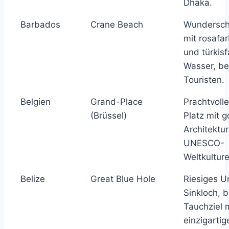
Dhaka.
Barbados
Crane Beach
Wundersch
mit rosaf
und türkis
Wasser, be
Touristen.
Belgien
Grand-Place
Prachtvolle
(Brüssel)
Platz mit g
Architektu
UNESCO-
Weltkultur
Belize
Great Blue Hole
Riesiges U
Sinkloch, b
Tauchziel 
einzigartig