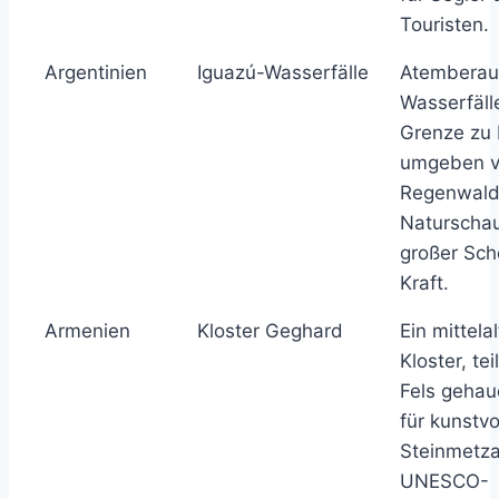
Touristen.
Argentinien
Iguazú-Wasserfälle
Atembera
Wasserfäll
Grenze zu B
umgeben v
Regenwald.
Naturschau
großer Sch
Kraft.
Armenien
Kloster Geghard
Ein mittela
Kloster, te
Fels gehau
für kunstvo
Steinmetza
UNESCO-