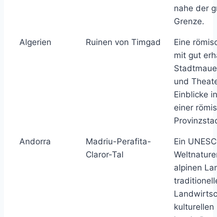
nahe der g
Grenze.
Algerien
Ruinen von Timgad
Eine römis
mit gut er
Stadtmaue
und Theate
Einblicke 
einer römi
Provinzsta
Andorra
Madriu-Perafita-
Ein UNES
Claror-Tal
Weltnature
alpinen La
traditionell
Landwirtsc
kulturellen