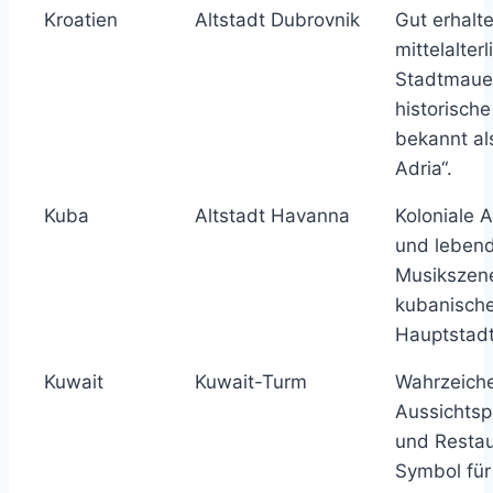
Kroatien
Altstadt Dubrovnik
Gut erhalt
mittelalterl
Stadtmaue
historisch
bekannt als
Adria“.
Kuba
Altstadt Havanna
Koloniale A
und leben
Musikszene
kubanisch
Hauptstadt
Kuwait
Kuwait-Turm
Wahrzeiche
Aussichtsp
und Restau
Symbol fü