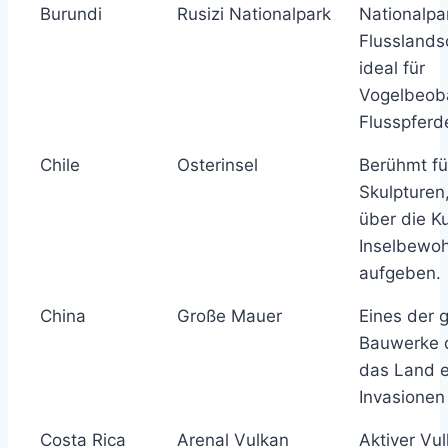
Burundi
Rusizi Nationalpark
Nationalpa
Flusslands
ideal für
Vogelbeob
Flusspferd
Chile
Osterinsel
Berühmt fü
Skulpturen,
über die Ku
Inselbewo
aufgeben.
China
Große Mauer
Eines der 
Bauwerke d
das Land e
Invasionen
Costa Rica
Arenal Vulkan
Aktiver Vu