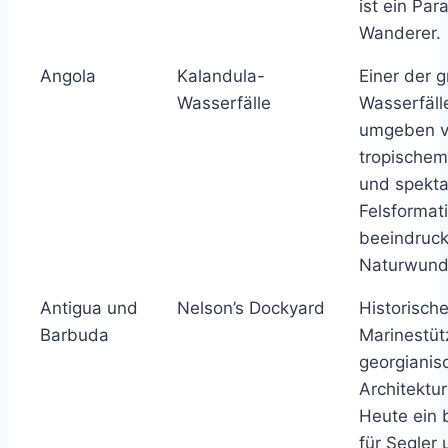
ist ein Par
Wanderer.
Angola
Kalandula-
Einer der 
Wasserfälle
Wasserfälle
umgeben 
tropische
und spekta
Felsformat
beeindruc
Naturwund
Antigua und
Nelson’s Dockyard
Historische
Barbuda
Marinestüt
georgianis
Architektur
Heute ein b
für Segler