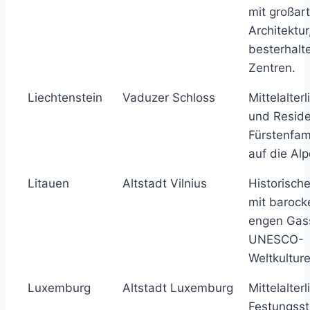
mit großart
Architektur
besterhalt
Zentren.
Liechtenstein
Vaduzer Schloss
Mittelalter
und Reside
Fürstenfami
auf die Alp
Litauen
Altstadt Vilnius
Historisch
mit barock
engen Gas
UNESCO-
Weltkultur
Luxemburg
Altstadt Luxemburg
Mittelalterl
Festungsst