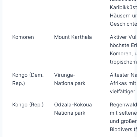
Karibikküs
Häusern un
Geschichte
Komoren
Mount Karthala
Aktiver Vu
höchste Er
Komoren, 
tropische
Kongo (Dem.
Virunga-
Ältester N
Rep.)
Nationalpark
Afrikas mit
vielfältiger
Kongo (Rep.)
Odzala-Kokoua
Regenwald
Nationalpark
mit seltene
und großer
Biodiversit