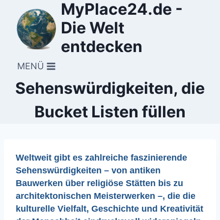
MyPlace24.de -
Zum
Inhalt
Die Welt
springen
entdecken
MENÜ
Sehenswürdigkeiten, die
Bucket Listen füllen
Weltweit gibt es zahlreiche faszinierende
Sehenswürdigkeiten – von antiken
Bauwerken über religiöse Stätten bis zu
architektonischen Meisterwerken –, die die
kulturelle Vielfalt, Geschichte und Kreativität